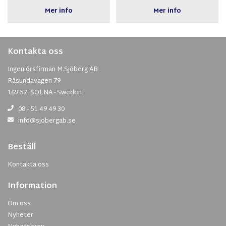
Mer info
Mer info
Kontakta oss
Ingeniörsfirman M.Sjöberg AB
Råsundavägen 79
169 57 SOLNA - Sweden
08 - 51 49 49 30
info@sjobergab.se
Beställ
Kontakta oss
Information
Om oss
Nyheter