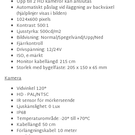
Upp till 2 HD kameror kan anslutas
Automatiskt påslag vid iläggning av backväxel
(hjälplinjer visas i bilden)
1024x600 pixels
Kontrast: 500:1
Ljusstyrka: 500cd/m2
Bildvisning: Normal/Spegelvänd/Upp/Ned
Fjärrkontroll
Drivspänning: 12/24V
ISO, e-märkt
Monitor kabellängd: 215 cm
Storlek med bygelfäste: 205 x 150 x 65 mm
Kamera
Vidvinkel 120°
HD - PAL/NTSC
IR sensor för mörkerseende
Ljuskänslighet: 0 Lux
IP68
Temperaturområde: -20° till +70°C
Kabellängd: 50 cm
Förlängningskabel: 10 meter