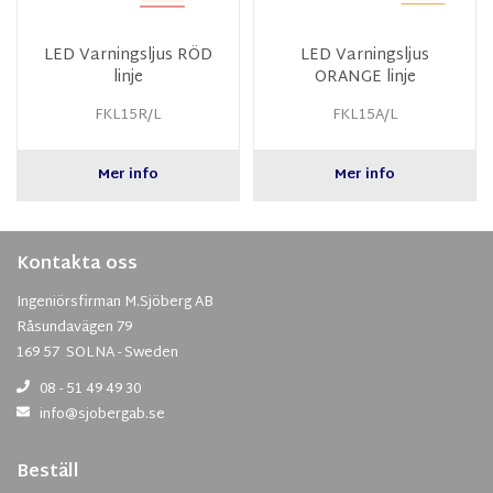
LED Varningsljus RÖD
LED Varningsljus
linje
ORANGE linje
FKL15R/L
FKL15A/L
Mer info
Mer info
Kontakta oss
Ingeniörsfirman M.Sjöberg AB
Råsundavägen 79
169 57 SOLNA - Sweden
08 - 51 49 49 30
info@sjobergab.se
Beställ