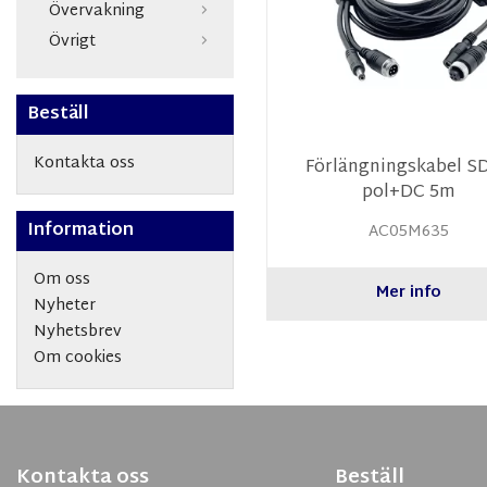
Övervakning
Övrigt
Beställ
Kontakta oss
Förlängningskabel SD
pol+DC 5m
Information
AC05M635
Om oss
Mer info
Nyheter
Nyhetsbrev
Om cookies
Kontakta oss
Beställ