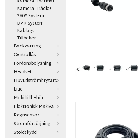
Kamera Thermal
Kamera Trådlös
360° System
DVR System
Kablage
Tillbehör
Backvarning
Centrallås
Fordonsbelysning
Headset
Huvudströmbrytare
Ljud
Mobiltillbehör
Elektronisk P-skiva
Regnsensor
Strömförsörjning
Stöldskydd