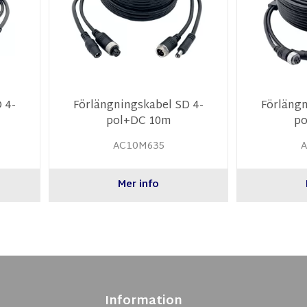
 4-
Förlängningskabel SD 4-
Förlängn
pol+DC 10m
po
AC10M635
A
Mer info
Information