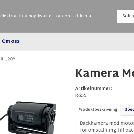
elektronik av hög kvalitet för nordiskt klimat
Om oss
lt 120°
Kamera Mo
Artikelnummer:
R655
Produktbeskrivning
Spec
Backkamera med motorr
för omställning till ba