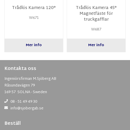
Trådlös Kamera 120°
Trådlös Kamera 45°
Magnetfäste för
W671
truckgafflar
W687
Mer info
Mer info
Kontakta oss
Ingeniörsfirman M.Sjöberg AB
Råsundavägen 79
169 57 SOLNA - Sweden
08 - 51 49 49 30
info@sjobergab.se
Beställ