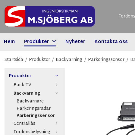
Fordons
Hem
Produkter
Nyheter
Kontakta oss
Startsida
/
Produkter
/
Backvarning
/
Parkeringssensor
/
Ba
Produkter
Back-TV
Backvarning
Backvarnare
Parkeringsradar
Parkeringssensor
Centrallås
Fordonsbelysning