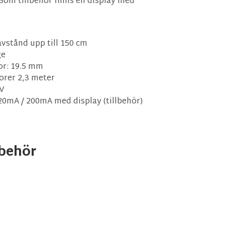
 Som tillbehör finns en display med
r
avstånd upp till 150 cm
ge
or: 19.5 mm
orer 2,3 meter
6V
0mA / 200mA med display (tillbehör)
behör