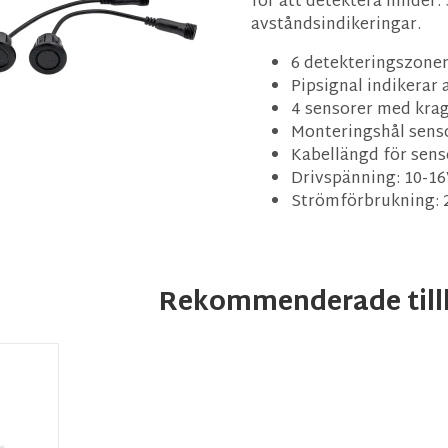
för att detektera hinder.
avståndsindikeringar.
6 detekteringszone
Pipsignal indikerar 
4 sensorer med kra
Monteringshål sens
Kabellängd för sens
Drivspänning: 10-1
Strömförbrukning: 2
Rekommenderade till