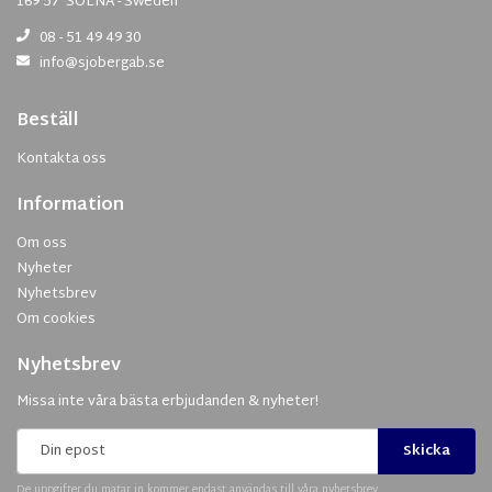
169 57 SOLNA - Sweden
08 - 51 49 49 30
info@sjobergab.se
Beställ
Kontakta oss
Information
Om oss
Nyheter
Nyhetsbrev
Om cookies
Nyhetsbrev
Missa inte våra bästa erbjudanden & nyheter!
Skicka
De uppgifter du matar in kommer endast användas till våra nyhetsbrev.