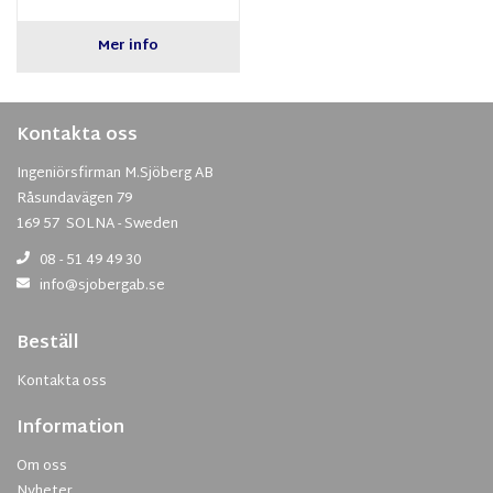
Mer info
Kontakta oss
Ingeniörsfirman M.Sjöberg AB
Råsundavägen 79
169 57 SOLNA - Sweden
08 - 51 49 49 30
info@sjobergab.se
Beställ
Kontakta oss
Information
Om oss
Nyheter