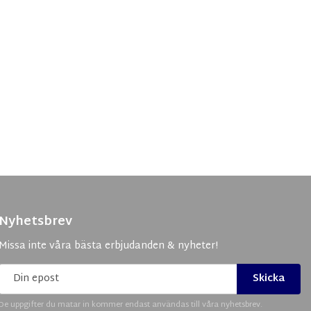
Nyhetsbrev
Missa inte våra bästa erbjudanden & nyheter!
Skicka
De uppgifter du matar in kommer endast användas till våra nyhetsbrev.