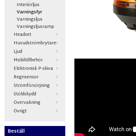
Interiörljus
Varningsfyr
Varningsljus
Varningsljusramp
Headset
Huvudströmbrytare
Ljud
Mobiltillbehör
Elektronisk P-skiva
Regnsensor
Strömförsörjning
Stöldskydd
Övervakning
Övrigt
Beställ