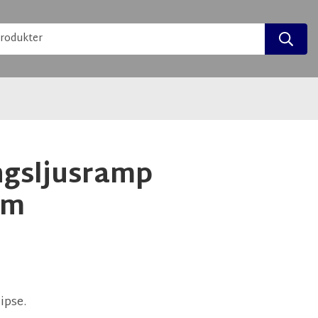
ngsljusramp
mm
ipse.