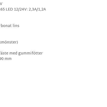
4V
65 LED 12/24V: 2,3A/1,2A
bonat lins
nkmönster)
fäste med gummifötter
x 90 mm