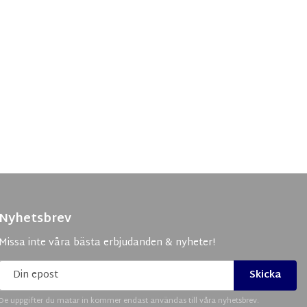
Nyhetsbrev
Missa inte våra bästa erbjudanden & nyheter!
Skicka
De uppgifter du matar in kommer endast användas till våra nyhetsbrev.