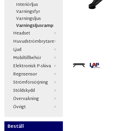
Interiörljus
Varningsfyr
Varningsljus
Varningsljusramp
Headset
Huvudströmbrytare
Ljud
Mobiltillbehör
Elektronisk P-skiva
Regnsensor
Strömförsörjning
Stöldskydd
Övervakning
Övrigt
Beställ