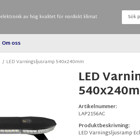
elektronik av hög kvalitet för nordiskt klimat
Om oss
p
/
LED Varningsljusramp 540x240mm
LED Varni
540x240
Artikelnummer:
LAP2156AC
Produktbeskrivning:
LED Varningsljusramp Ecl