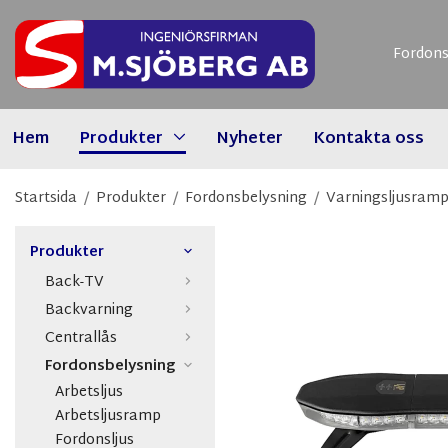
Fordons
Hem
Produkter
Nyheter
Kontakta oss
Startsida
/
Produkter
/
Fordonsbelysning
/
Varningsljusram
Produkter
Back-TV
Backvarning
Centrallås
Fordonsbelysning
Arbetsljus
Arbetsljusramp
Fordonsljus