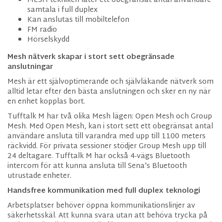
MESH tekniken låter ett obegränsat antal användare
samtala i full duplex
Kan anslutas till mobiltelefon
FM radio
Hörselskydd
Mesh nätverk skapar i stort sett obegränsade
anslutningar
Mesh är ett självoptimerande och självläkande nätverk som
alltid letar efter den bästa anslutningen och sker en ny när
en enhet kopplas bort.
Tufftalk M har två olika Mesh lägen: Open Mesh och Group
Mesh. Med Open Mesh, kan i stort sett ett obegränsat antal
användare ansluta till varandra med upp till 1100 meters
räckvidd. För privata sessioner stödjer Group Mesh upp till
24 deltagare. Tufftalk M har också 4-vägs Bluetooth
intercom för att kunna ansluta till Sena's Bluetooth
utrustade enheter.
Handsfree kommunikation med full duplex teknologi
Arbetsplatser behöver öppna kommunikationslinjer av
säkerhetsskäl. Att kunna svara utan att behöva trycka på