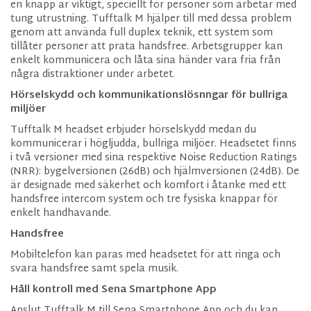
en knapp är viktigt, speciellt för personer som arbetar med
tung utrustning. Tufftalk M hjälper till med dessa problem
genom att använda full duplex teknik, ett system som
tillåter personer att prata handsfree. Arbetsgrupper kan
enkelt kommunicera och låta sina händer vara fria från
några distraktioner under arbetet.
Hörselskydd och kommunikationslösnngar för bullriga
miljöer
Tufftalk M headset erbjuder hörselskydd medan du
kommunicerar i högljudda, bullriga miljöer. Headsetet finns
i två versioner med sina respektive Noise Reduction Ratings
(NRR): bygelversionen (26dB) och hjälmversionen (24dB). De
är designade med säkerhet och komfort i åtanke med ett
handsfree intercom system och tre fysiska knappar för
enkelt handhavande.
Handsfree
Mobiltelefon kan paras med headsetet för att ringa och
svara handsfree samt spela musik.
Håll kontroll med Sena Smartphone App
Anslut Tufftalk M till Sena Smartphone App och du kan