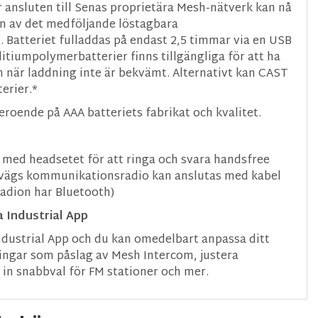
r ansluten till Senas proprietära Mesh-nätverk kan nå
en av det medföljande löstagbara
. Batteriet fulladdas på endast 2,5 timmar via en USB
 litiumpolymerbatterier finns tillgängliga för att ha
 in när laddning inte är bekvämt. Alternativt kan CAST
erier.*
eroende på AAA batteriets fabrikat och kvalitet.
 med headsetet för att ringa och svara handsfree
-vägs kommunikationsradio kan anslutas med kabel
radion har Bluetooth)
 Industrial App
Industrial App och du kan omedelbart anpassa ditt
ningar som påslag av Mesh Intercom, justera
 in snabbval för FM stationer och mer.