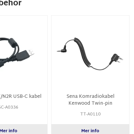
behör
/N2R USB-C kabel
Sena Komradiokabel
Kenwood Twin-pin
SC-A0336
TT-A0110
Mer info
Mer info