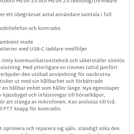
tooth MESH 3.0 och MESH 2.0 teknologi (firmware
er ett obegränsat antal användare samtala i full
 mobiltelefon och komradio
 ambient mode
atterier med USB-C laddare medföljer
-Only kommunikationsteknik och säkerställer sömlös
slutning. Med ytterligare en timmes taltid jämfört
 erbjuder den utökad användning för oavbrutna
ticker ut med sin hållbarhet och förbättrade
r en hållbar enhet som håller länge. Nya egenskaper
v hjässbygel och infästningar till hörselkåpor,
r att stänga av mikrofonen, Kan anslutas till två-
d PTT knapp för komradio.
t optimera och reparera sig själv, ständigt söka den