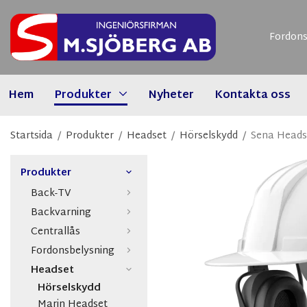
Fordons
Hem
Produkter
Nyheter
Kontakta oss
Startsida
/
Produkter
/
Headset
/
Hörselskydd
/
Sena Heads
Produkter
Back-TV
Backvarning
Centrallås
Fordonsbelysning
Headset
Hörselskydd
Marin Headset