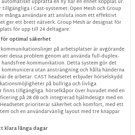
 automatiskt upprätta en ny när en enhet kopplas ur.
r tillgängliga i Cast-systemet: Open Mesh och Group
er många användare att ansluta inom ett effektivt
ket ger ett brett nätverk. Group Mesh är designat för
lats för upp till 24 deltagare.
för optimal säkerhet
 kommunikationslinjer på arbetsplatser är avgörande
öser dessa problem genom att använda full-duplex-
ör handsfree-kommunikation. Detta system gör det
tt kommunicera utan ansträngning och hålla händerna
 när de arbetar. CAST headsetet erbjuder hörselskydd
ationsmöjligheter på bullriga och livliga
ar finns tillgängliga: hörselkåpor över huvudet med en
ficering på 28 dB och integrerad hjälmdesign med en
. Headsetet prioriterar säkerhet och komfort, med ett
tem och en användarvänlig layout med tre knappar
tt klara långa dagar