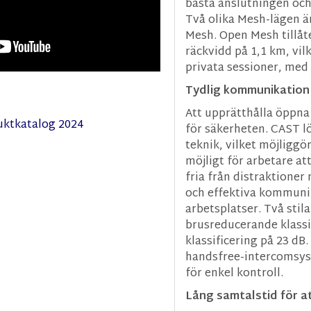
bästa anslutningen och
Två olika Mesh-lägen ä
Mesh. Open Mesh tillåt
räckvidd på 1,1 km, vil
privata sessioner, med p
Tydlig kommunikation 
Att upprätthålla öppna
uktkatalog 2024
för säkerheten. CAST l
teknik, vilket möjligg
möjligt för arbetare a
fria från distraktioner
och effektiva kommunik
arbetsplatser. Två stil
brusreducerande klassi
klassificering på 23 dB
handsfree-intercomsys
för enkel kontroll.
Lång samtalstid för a