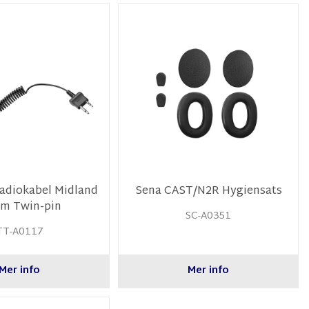
adiokabel Midland
Sena CAST/N2R Hygiensats
om Twin-pin
SC-A0351
TT-A0117
Mer info
Mer info