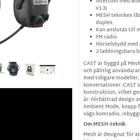
Intercom med Blue
v1.3)
MESH tekniken låt
duplex
Kan anslutas till
FM radio
Hörselskydd med
2 laddningsbara b
CAST är byggd på Mesh
och pålitlig användaran
med tidigare modeller,
konversationer. CAST s
konstruktion, vilket ge
är: Förbättrad design a
Ambient Mode, knapp fö
vägs komradio, inbygg
Om MESH-teknik
Mesh är designat för at