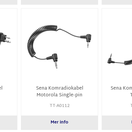
l
Sena Komradiokabel
Sena Kom
n
Motorola Single-pin
TT-A0112
Mer info