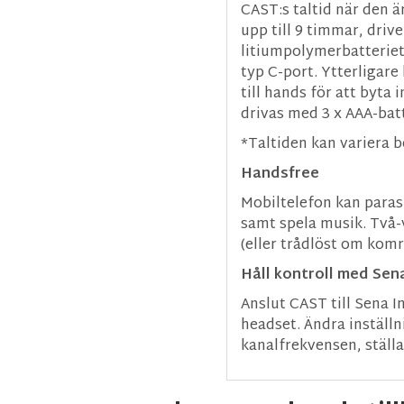
CAST:s taltid när den ä
upp till 9 timmar, driv
litiumpolymerbatteriet
typ C-port. Ytterligare
till hands för att byta
drivas med 3 x AAA-batt
*Taltiden kan variera b
Handsfree
Mobiltelefon kan paras
samt spela musik. Två
(eller trådlöst om kom
Håll kontroll med Sena
Anslut CAST till Sena 
headset. Ändra inställ
kanalfrekvensen, ställa