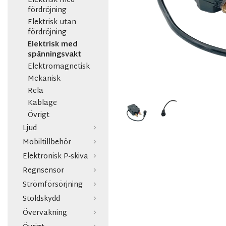
Elektrisk med
fördröjning
Elektrisk utan
fördröjning
Elektrisk med
spänningsvakt
Elektromagnetisk
Mekanisk
Relä
Kablage
Övrigt
Ljud
Mobiltillbehör
Elektronisk P-skiva
Regnsensor
Strömförsörjning
Stöldskydd
Övervakning