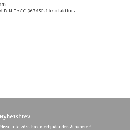
 mm
l DIN TYCO 967650-1 kontakthus
Nyhetsbrev
Missa inte våra bästa erbjudanden & nyheter!