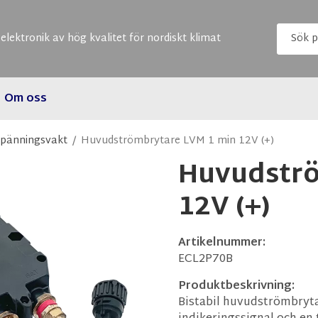
elektronik av hög kvalitet för nordiskt klimat
Om oss
spänningsvakt
/
Huvudströmbrytare LVM 1 min 12V (+)
Huvudströ
12V (+)
Artikelnummer:
ECL2P70B
Produktbeskrivning:
Bistabil huvudströmbryta