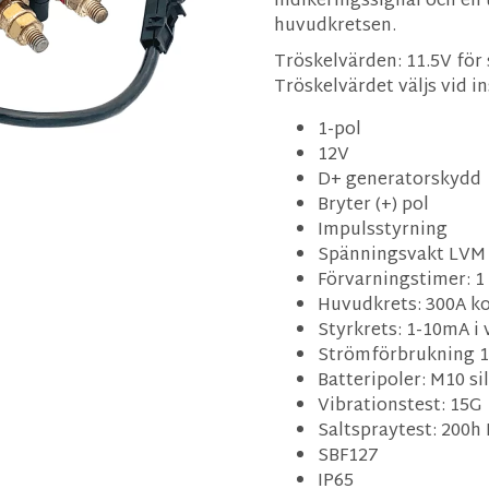
indikeringssignal och en t
huvudkretsen.
Tröskelvärden: 11.5V för 
Tröskelvärdet väljs vid 
1-pol
12V
D+ generatorskydd
Bryter (+) pol
Impulsstyrning
Spänningsvakt LVM 
Förvarningstimer: 1
Huvudkrets: 300A ko
Styrkrets: 1-10mA i 
Strömförbrukning 
Batteripoler: M10 s
Vibrationstest: 15G
Saltspraytest: 200h 
SBF127
IP65