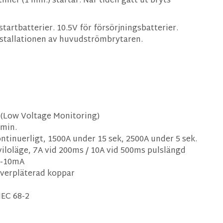
imer (1 min.) startar. När tiden gått ut bryts
startbatterier. 10.5V för försörjningsbatterier.
installationen av huvudströmbrytaren.
(Low Voltage Monitoring)
 min.
ntinuerligt, 1500A under 15 sek, 2500A under 5 sek.
viloläge, 7A vid 200ms / 10A vid 500ms pulslängd
1-10mA
ilverpläterad koppar
IEC 68-2