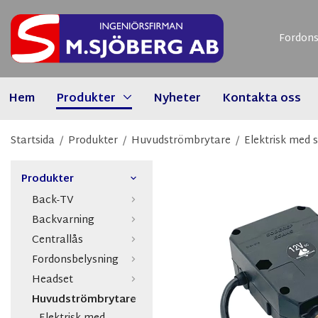
Fordons
Hem
Produkter
Nyheter
Kontakta oss
Startsida
/
Produkter
/
Huvudströmbrytare
/
Elektrisk med 
Produkter
Back-TV
Backvarning
Centrallås
Fordonsbelysning
Headset
Huvudströmbrytare