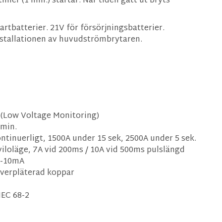
imer (1 min.) startar. När tiden gått ut bryts
artbatterier. 21V för försörjningsbatterier.
installationen av huvudströmbrytaren.
(Low Voltage Monitoring)
 min.
ntinuerligt, 1500A under 15 sek, 2500A under 5 sek.
viloläge, 7A vid 200ms / 10A vid 500ms pulslängd
1-10mA
ilverpläterad koppar
IEC 68-2