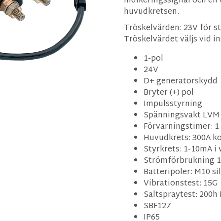
indikeringssignal och en t
huvudkretsen.
Tröskelvärden: 23V för st
Tröskelvärdet väljs vid 
1-pol
24V
D+ generatorskydd
Bryter (+) pol
Impulsstyrning
Spänningsvakt LVM 
Förvarningstimer: 1
Huvudkrets: 300A ko
Styrkrets: 1-10mA i 
Strömförbrukning 
Batteripoler: M10 s
Vibrationstest: 15G
Saltspraytest: 200h 
SBF127
IP65