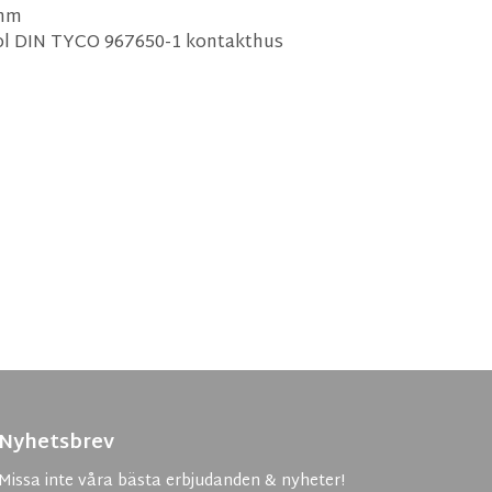
 mm
l DIN TYCO 967650-1 kontakthus
Nyhetsbrev
Missa inte våra bästa erbjudanden & nyheter!