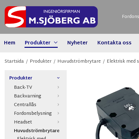
Fordons
Hem
Produkter
Nyheter
Kontakta oss
Startsida
/
Produkter
/
Huvudströmbrytare
/
Elektrisk med 
Produkter
Back-TV
Backvarning
Centrallås
Fordonsbelysning
Headset
Huvudströmbrytare