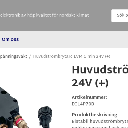
elektronik av hög kvalitet för nordiskt klimat
Om oss
spänningsvakt
/
Huvudströmbrytare LVM 1 min 24V (+)
Huvudströ
24V (+)
Artikelnummer:
ECL4P70B
Produktbeskrivning:
Bistabil huvudströmbryta