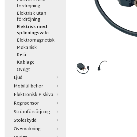
Elektrisk med
fördröjning
Elektrisk utan
fördröjning
Elektrisk med
spänningsvakt
Elektromagnetisk
Mekanisk
Relä
Kablage
Övrigt
Ljud
Mobiltillbehör
Elektronisk P-skiva
Regnsensor
Strömförsörjning
Stöldskydd
Övervakning