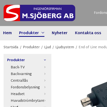
Fordons
Hem
Produkter
Nyheter
Kontakta oss
Startsida
/
Produkter
/
Ljud
/
Ljudsystem
/
End of Line modu
Produkter
Back-TV
Backvarning
Centrallås
Fordonsbelysning
Headset
Huvudströmbrytare