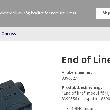
elektronik av hög kvalitet för nordiskt klimat
Om oss
l
End of Li
Artikelnummer:
8390027
Produktbeskrivning:
"End of line" modul för 
8390556 och splitter 839
1 BNC ingång