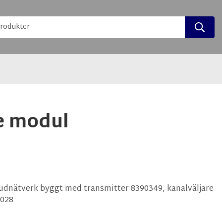
ne modul
ljudnätverk byggt med transmitter 8390349, kanalväljare
0028