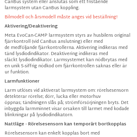
CanBus system eller anslutas som ett fristående
larmsystem utan CanBus koppling.
Bilmodell och årsmodell måste anges vid beställning!
Aktivering/Deaktivering
Meta EvoCan-CAMP larmsystem styrs av husbilens original
fjärrkontroll (vid CanBus anslutning) eller med
de medföljande fjärrkontrollerna. Aktivering indikeras med
tänd lysdiodindikator. Deaktivering indikeras med
släckt lysdiodindikator. Larmsystemet kan nödbrytas med
en unik 5-siffrig nödkod om fjärrkontrollen saknas eller är
ur funktion.
Larmfunktioner
Larm utlöses vid aktiverat larmsystem om: rörelsesensorn
detekterar rörelse; dörr, lucka eller motorhuv
öppnas; tändningen slås på; strömförsörjningen bryts. Det
inbyggda larmminnet visar orsaken till larmet med kodade
blinkningar på lysdiodindikatorn.
Nattläge - Rörelsesensorn kan temporärt bortkopplas
Rörelsesensorn kan enkelt kopplas bort med