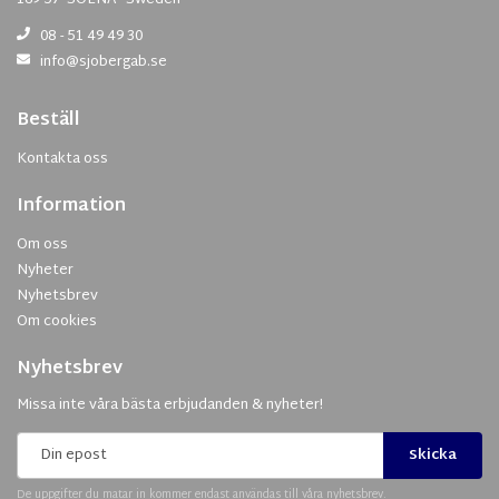
08 - 51 49 49 30
info@sjobergab.se
Beställ
Kontakta oss
Information
Om oss
Nyheter
Nyhetsbrev
Om cookies
Nyhetsbrev
Missa inte våra bästa erbjudanden & nyheter!
Skicka
De uppgifter du matar in kommer endast användas till våra nyhetsbrev.