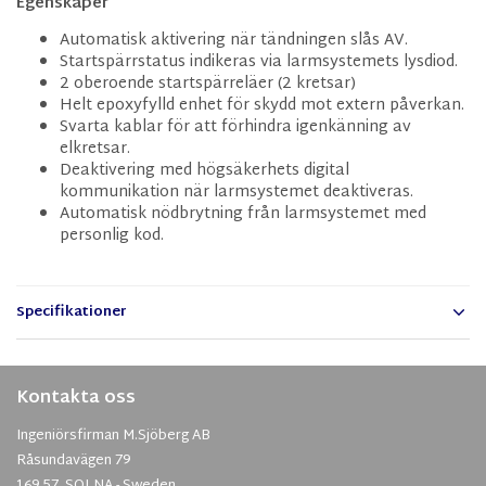
Egenskaper
Automatisk aktivering när tändningen slås AV.
Startspärrstatus indikeras via larmsystemets lysdiod.
2 oberoende startspärreläer (2 kretsar)
Helt epoxyfylld enhet för skydd mot extern påverkan.
Svarta kablar för att förhindra igenkänning av
elkretsar.
Deaktivering med högsäkerhets digital
kommunikation när larmsystemet deaktiveras.
Automatisk nödbrytning från larmsystemet med
personlig kod.
Specifikationer
Kontakta oss
Ingeniörsfirman M.Sjöberg AB
Råsundavägen 79
169 57 SOLNA - Sweden