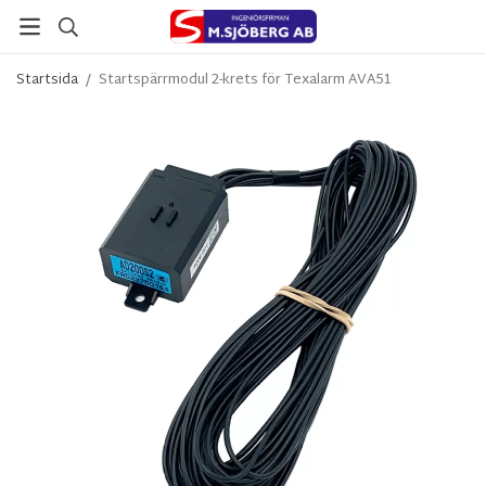
Startsida
/
Startspärrmodul 2-krets för Texalarm AVA51